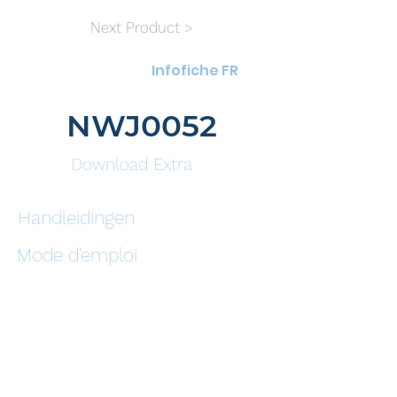
Next Product >
Infofiche FR
NWJ0052
Download Extra
Handleidingen
Mode d'emploi